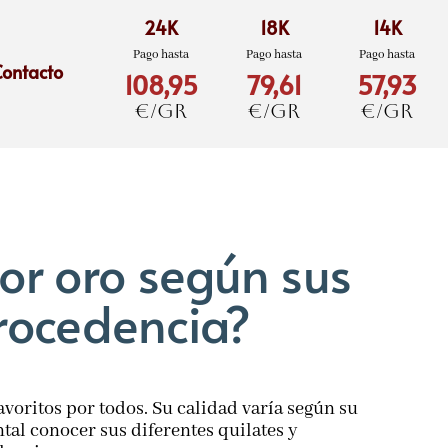
24K
18K
14K
Pago hasta
Pago hasta
Pago hasta
Contacto
108,95
79,61
57,93
€/gr
€/gr
€/gr
jor oro según sus
procedencia?
avoritos por todos. Su calidad varía según su
tal conocer sus diferentes quilates y