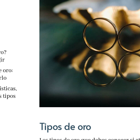
ro?
ir
e oro:
rlo
sticas,
s tipos
Tipos de oro