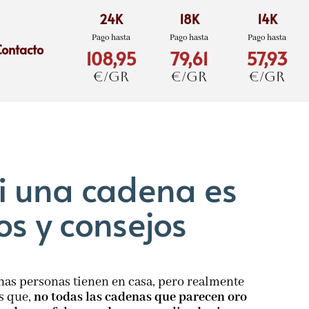
24K
18K
14K
Pago hasta
Pago hasta
Pago hasta
Contacto
108,95
79,61
57,93
€/gr
€/gr
€/gr
i una cadena es
s y consejos
as personas tienen en casa, pero realmente
es que,
no todas las cadenas que parecen oro