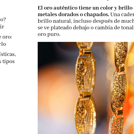
El oro auténtico tiene un color y brillo
metales dorados o chapados.
Una caden
ro?
brillo natural, incluso después de much
ir
se ve plateado debajo o cambia de tonal
oro puro.
e oro:
rlo
sticas,
s tipos